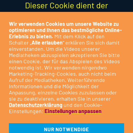
Dieser Cookie dient der
Optimierung der Funktion und
stellt keinen Marketing-Cookie
Wir verwenden Cookies um unsere Website zu
optimieren und Ihnen das bestmögliche Online-
dar.
Erlebnis zu bieten.
Mit dem Klick auf den
Schalter „
Alle erlauben
“ erklären Sie sich damit
Besuchen Sie das Cookie-
einverstanden. Um die Videos unserer
Mediatheken abzuspielen akzeptieren Sie bitte
Kontrollzentrum, um Ihre
Cookie-
einen Cookie, der für das Abspielen des Videos
Präferenzen anzupassen
oder
notwendig ist. Wir verwenden nirgendwo
klicken Sie auf die nachfolgende
Marketing-Tracking-Cookies, auch nicht beim
Aufruf der Mediatheken. Weiterführende
Schaltfläche.
Informationen und die Möglichkeit der
Anpassung, einzelne Cookies zuzulassen oder
sie zu deaktivieren, erhalten Sie in unserer
DIESEN COOKIE ZULASSEN
Datenschutzerklärung
und den Cookie-
Einstellungen:
Einstellungen anpassen
NUR NOTWENDIGE