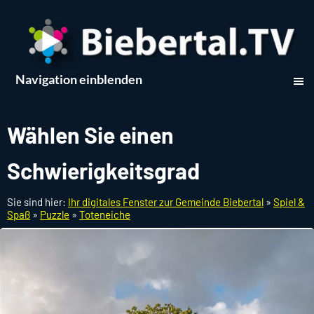
Navigation einblenden
Wählen Sie einen
Schwierigkeitsgrad
Sie sind hier:
Ihr digitales Fenster zur Gemeinde Biebertal
»
Spiel &
Spaß
»
Puzzle
»
Toteneiche