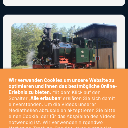
Wir verwenden Cookies um unsere Website zu
optimieren und Ihnen das bestmögliche Online-
Erlebnis zu bieten.
Mit dem Klick auf den
Lok 60 wird 100 Jahre alt
Schalter „
Alle erlauben
“ erklären Sie sich damit
einverstanden. Um die Videos unserer
Die Lok 60 wurde 1923 bei Henschel in Kassel
Mediatheken abzuspielen akzeptieren Sie bitte
fertiggestellt. Ab 1924 zog sie die Erzwagen der
einen Cookie, der für das Abspielen des Videos
notwendig ist. Wir verwenden nirgendwo
Biebertalbahn von Bieber nach Heuchelheim und die