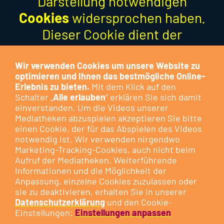
Darstellung notwendigen
Cookies
widersprochen haben.
Dieser Cookie dient der
Optimierung der Funktion und
stellt keinen Marketing-Cookie
Wir verwenden Cookies um unsere Website zu
optimieren und Ihnen das bestmögliche Online-
dar.
Erlebnis zu bieten.
Mit dem Klick auf den
Schalter „
Alle erlauben
“ erklären Sie sich damit
Besuchen Sie das Cookie-
einverstanden. Um die Videos unserer
Mediatheken abzuspielen akzeptieren Sie bitte
Kontrollzentrum, um Ihre
Cookie-
einen Cookie, der für das Abspielen des Videos
Präferenzen anzupassen
oder
notwendig ist. Wir verwenden nirgendwo
klicken Sie auf die nachfolgende
Marketing-Tracking-Cookies, auch nicht beim
Aufruf der Mediatheken. Weiterführende
Schaltfläche.
Informationen und die Möglichkeit der
Anpassung, einzelne Cookies zuzulassen oder
sie zu deaktivieren, erhalten Sie in unserer
DIESEN COOKIE ZULASSEN
Datenschutzerklärung
und den Cookie-
Einstellungen:
Einstellungen anpassen