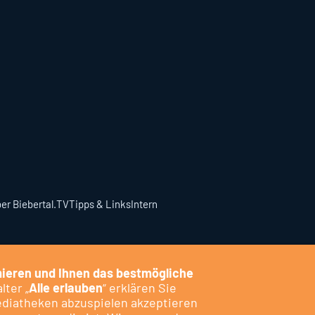
er Biebertal.TV
Tipps & Links
Intern
ieren und Ihnen das bestmögliche
lter „
Alle erlauben
“ erklären Sie
ediatheken abzuspielen akzeptieren