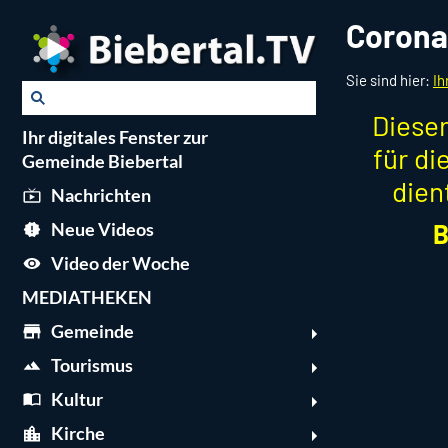
Coron
Sie sind hier:
Ih
Dieser
Ihr digitales Fenster zur
für d
Gemeinde Biebertal
dien
Nachrichten
B
Neue Videos
Video der Woche
MEDIATHEKEN
Gemeinde
Tourismus
Kultur
Kirche