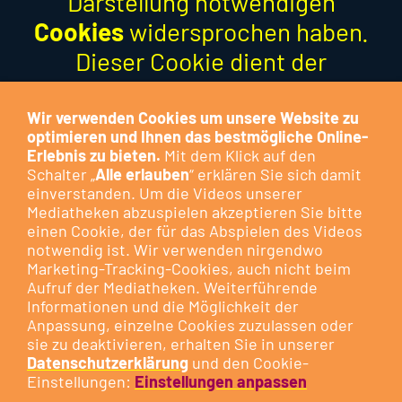
Darstellung notwendigen
Cookies
widersprochen haben.
Dieser Cookie dient der
Optimierung der Funktion und
stellt keinen Marketing-Cookie
Wir verwenden Cookies um unsere Website zu
optimieren und Ihnen das bestmögliche Online-
dar.
Erlebnis zu bieten.
Mit dem Klick auf den
Schalter „
Alle erlauben
“ erklären Sie sich damit
Besuchen Sie das Cookie-
einverstanden. Um die Videos unserer
Mediatheken abzuspielen akzeptieren Sie bitte
Kontrollzentrum, um Ihre
Cookie-
einen Cookie, der für das Abspielen des Videos
Präferenzen anzupassen
oder
notwendig ist. Wir verwenden nirgendwo
klicken Sie auf die nachfolgende
Marketing-Tracking-Cookies, auch nicht beim
Aufruf der Mediatheken. Weiterführende
Schaltfläche.
Informationen und die Möglichkeit der
Anpassung, einzelne Cookies zuzulassen oder
sie zu deaktivieren, erhalten Sie in unserer
DIESEN COOKIE ZULASSEN
Datenschutzerklärung
und den Cookie-
Einstellungen:
Einstellungen anpassen