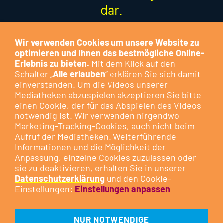
dar.
Besuchen Sie das Cookie-
Wir verwenden Cookies um unsere Website zu
Kontrollzentrum, um Ihre
Cookie-
optimieren und Ihnen das bestmögliche Online-
Präferenzen anzupassen
oder
Erlebnis zu bieten.
Mit dem Klick auf den
Schalter „
Alle erlauben
“ erklären Sie sich damit
klicken Sie auf die nachfolgende
einverstanden. Um die Videos unserer
Schaltfläche.
Mediatheken abzuspielen akzeptieren Sie bitte
einen Cookie, der für das Abspielen des Videos
notwendig ist. Wir verwenden nirgendwo
DIESEN COOKIE ZULASSEN
Marketing-Tracking-Cookies, auch nicht beim
Aufruf der Mediatheken. Weiterführende
Informationen und die Möglichkeit der
Zum 18. Mal fiel der Startschuss für den Dünsberg-Marathon und
Anpassung, einzelne Cookies zuzulassen oder
die Begeisterung für dieses Event war ungebrochen. Der Dünsberg
sie zu deaktivieren, erhalten Sie in unserer
als Hausberg der Gemeinde Biebertal und das ideale Rennwetter
Datenschutzerklärung
und den Cookie-
Einstellungen:
Einstellungen anpassen
boten wieder optimale Bedingungen für diesen sportlichen
Wettkampf.
NUR NOTWENDIGE