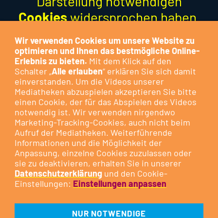
Darstellung notwendigen
Cookies
widersprochen haben.
Dieser Cookie dient der
Wir verwenden Cookies um unsere Website zu
Optimierung der Funktion und
optimieren und Ihnen das bestmögliche Online-
Erlebnis zu bieten.
Mit dem Klick auf den
stellt keinen Marketing-Cookie
Schalter „
Alle erlauben
“ erklären Sie sich damit
dar.
einverstanden. Um die Videos unserer
Mediatheken abzuspielen akzeptieren Sie bitte
Besuchen Sie das Cookie-
einen Cookie, der für das Abspielen des Videos
notwendig ist. Wir verwenden nirgendwo
Kontrollzentrum, um Ihre
Cookie-
Marketing-Tracking-Cookies, auch nicht beim
Präferenzen anzupassen
oder
Aufruf der Mediatheken. Weiterführende
Informationen und die Möglichkeit der
klicken Sie auf die nachfolgende
Anpassung, einzelne Cookies zuzulassen oder
Schaltfläche.
sie zu deaktivieren, erhalten Sie in unserer
Datenschutzerklärung
und den Cookie-
Einstellungen:
Einstellungen anpassen
DIESEN COOKIE ZULASSEN
NUR NOTWENDIGE