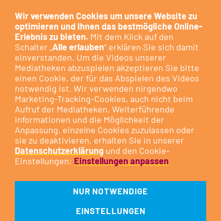
Dieser Cookie dient der
Wir verwenden Cookies um unsere Website zu
Optimierung der Funktion und
optimieren und Ihnen das bestmögliche Online-
Erlebnis zu bieten.
Mit dem Klick auf den
stellt keinen Marketing-Cookie
Schalter „
Alle erlauben
“ erklären Sie sich damit
dar.
einverstanden. Um die Videos unserer
Mediatheken abzuspielen akzeptieren Sie bitte
Besuchen Sie das Cookie-
einen Cookie, der für das Abspielen des Videos
notwendig ist. Wir verwenden nirgendwo
Kontrollzentrum, um Ihre
Cookie-
Marketing-Tracking-Cookies, auch nicht beim
Präferenzen anzupassen
oder
Aufruf der Mediatheken. Weiterführende
Informationen und die Möglichkeit der
klicken Sie auf die nachfolgende
Anpassung, einzelne Cookies zuzulassen oder
Schaltfläche.
sie zu deaktivieren, erhalten Sie in unserer
Datenschutzerklärung
und den Cookie-
Einstellungen:
Einstellungen anpassen
DIESEN COOKIE ZULASSEN
NUR NOTWENDIGE
EINSTELLUNGEN
Impressum
Datenschutz
Cookie-Kontrollzentrum
Kontakt