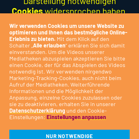
Darstellung notwendigen
Cookies
widersprochen haben.
Dieser Cookie dient der
Wir verwenden Cookies um unsere Website zu
Optimierung der Funktion und
optimieren und Ihnen das bestmögliche Online-
Erlebnis zu bieten.
Mit dem Klick auf den
stellt keinen Marketing-Cookie
Schalter „
Alle erlauben
“ erklären Sie sich damit
dar.
einverstanden. Um die Videos unserer
Mediatheken abzuspielen akzeptieren Sie bitte
Besuchen Sie das Cookie-
einen Cookie, der für das Abspielen des Videos
notwendig ist. Wir verwenden nirgendwo
Kontrollzentrum, um Ihre
Cookie-
Marketing-Tracking-Cookies, auch nicht beim
Präferenzen anzupassen
oder
Aufruf der Mediatheken. Weiterführende
Informationen und die Möglichkeit der
klicken Sie auf die nachfolgende
Anpassung, einzelne Cookies zuzulassen oder
Schaltfläche.
sie zu deaktivieren, erhalten Sie in unserer
Datenschutzerklärung
und den Cookie-
Einstellungen:
Einstellungen anpassen
DIESEN COOKIE ZULASSEN
NUR NOTWENDIGE