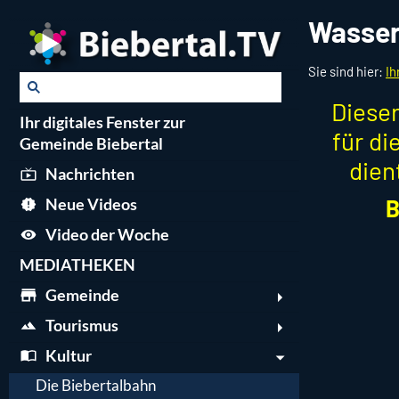
Wasser
Sie sind hier:
Ih
Dieser
Ihr digitales Fenster zur
für d
Gemeinde Biebertal
dien
Nachrichten
B
Neue Videos
Video der Woche
MEDIATHEKEN
Gemeinde
Tourismus
Kultur
Die Biebertalbahn