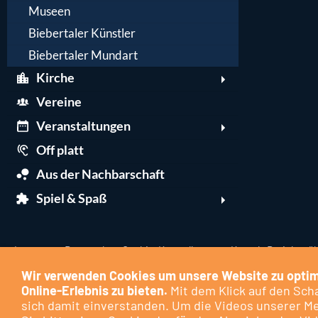
Museen
Biebertaler Künstler
Biebertaler Mundart
Kirche
Vereine
Veranstaltungen
Off platt
Aus der Nachbarschaft
Spiel & Spaß
Impressum
Datenschutz
Cookie-Kontrollzentrum
Kontakt
Berichte üb
Wir verwenden Cookies um unsere Website zu optim
Online-Erlebnis zu bieten.
Mit dem Klick auf den Scha
sich damit einverstanden. Um die Videos unserer M