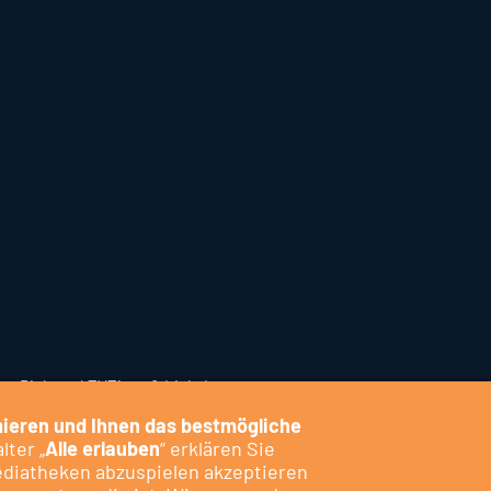
er Biebertal.TV
Tipps & Links
Intern
ieren und Ihnen das bestmögliche
lter „
Alle erlauben
“ erklären Sie
ediatheken abzuspielen akzeptieren