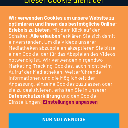
Optimierung der Funktion und
stellt keinen Marketing-Cookie
Wir verwenden Cookies um unsere Website zu
optimieren und Ihnen das bestmögliche Online-
dar.
Erlebnis zu bieten.
Mit dem Klick auf den
Schalter „
Alle erlauben
“ erklären Sie sich damit
Besuchen Sie das Cookie-
einverstanden. Um die Videos unserer
Mediatheken abzuspielen akzeptieren Sie bitte
Kontrollzentrum, um Ihre
Cookie-
einen Cookie, der für das Abspielen des Videos
Präferenzen anzupassen
oder
notwendig ist. Wir verwenden nirgendwo
klicken Sie auf die nachfolgende
Marketing-Tracking-Cookies, auch nicht beim
Aufruf der Mediatheken. Weiterführende
Schaltfläche.
Informationen und die Möglichkeit der
Anpassung, einzelne Cookies zuzulassen oder
sie zu deaktivieren, erhalten Sie in unserer
DIESEN COOKIE ZULASSEN
Datenschutzerklärung
und den Cookie-
Einstellungen:
Einstellungen anpassen
NUR NOTWENDIGE