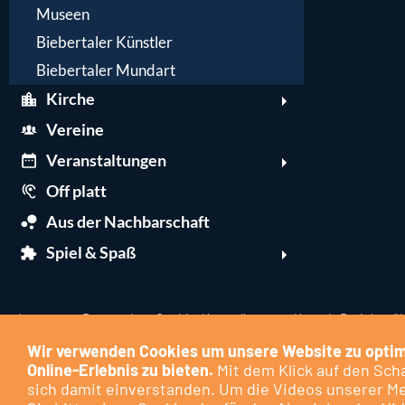
Museen
Biebertaler Künstler
Biebertaler Mundart
Kirche
Vereine
Veranstaltungen
Off platt
Aus der Nachbarschaft
Spiel & Spaß
Impressum
Datenschutz
Cookie-Kontrollzentrum
Kontakt
Berichte üb
Wir verwenden Cookies um unsere Website zu optim
Online-Erlebnis zu bieten.
Mit dem Klick auf den Scha
sich damit einverstanden. Um die Videos unserer M