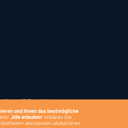
er Biebertal.TV
Tipps & Links
Intern
ieren und Ihnen das bestmögliche
lter „
Alle erlauben
“ erklären Sie
ediatheken abzuspielen akzeptieren