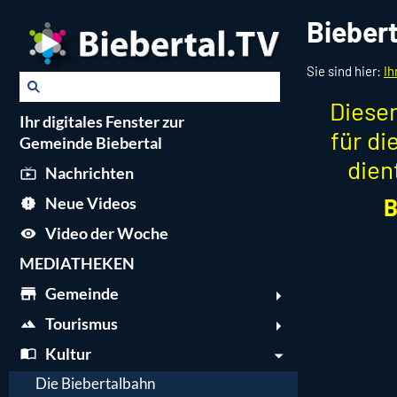
Bieber
Sie sind hier:
Ih
Dieser
Ihr digitales Fenster zur
für d
Gemeinde Biebertal
dien
Nachrichten
B
Neue Videos
Video der Woche
MEDIATHEKEN
Gemeinde
Tourismus
Kultur
Die Biebertalbahn