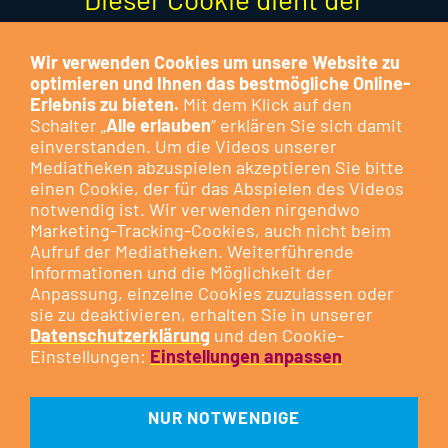
Optimierung der Funktion und
stellt keinen Marketing-Cookie
Wir verwenden Cookies um unsere Website zu
optimieren und Ihnen das bestmögliche Online-
dar.
Erlebnis zu bieten.
Mit dem Klick auf den
Schalter „
Alle erlauben
“ erklären Sie sich damit
Besuchen Sie das Cookie-
einverstanden. Um die Videos unserer
Mediatheken abzuspielen akzeptieren Sie bitte
Kontrollzentrum, um Ihre
Cookie-
einen Cookie, der für das Abspielen des Videos
Präferenzen anzupassen
oder
notwendig ist. Wir verwenden nirgendwo
klicken Sie auf die nachfolgende
Marketing-Tracking-Cookies, auch nicht beim
Aufruf der Mediatheken. Weiterführende
Schaltfläche.
Informationen und die Möglichkeit der
Anpassung, einzelne Cookies zuzulassen oder
sie zu deaktivieren, erhalten Sie in unserer
DIESEN COOKIE ZULASSEN
Datenschutzerklärung
und den Cookie-
Einstellungen:
Einstellungen anpassen
NUR NOTWENDIGE