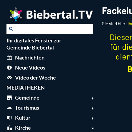
Fackel
Sie sind hier:
Ih
Dieser
Ihr digitales Fenster zur
für d
Gemeinde Biebertal
dien
Nachrichten
B
Neue Videos
Video der Woche
MEDIATHEKEN
Gemeinde
Tourismus
Kultur
Kirche