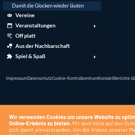
Damit die Glocken wieder läuten
Vereine
Veranstaltungen
Off platt
Aus der Nachbarschaft
Spiel & Spaß
Impressum
Datenschutz
Cookie-Kontrollzentrum
Kontakt
Berichte üb
Wir verwenden Cookies um unsere Website zu optim
Online-Erlebnis zu bieten.
Mit dem Klick auf den Scha
sich damit einverstanden. Um die Videos unserer M