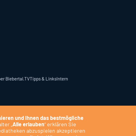
er Biebertal.TV
Tipps & Links
Intern
ieren und Ihnen das bestmögliche
lter „
Alle erlauben
“ erklären Sie
ediatheken abzuspielen akzeptieren