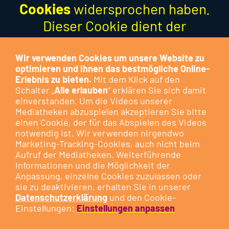
Cookies
widersprochen haben.
Dieser Cookie dient der
Optimierung der Funktion und
stellt keinen Marketing-Cookie
Wir verwenden Cookies um unsere Website zu
optimieren und Ihnen das bestmögliche Online-
dar.
Erlebnis zu bieten.
Mit dem Klick auf den
Schalter „
Alle erlauben
“ erklären Sie sich damit
Besuchen Sie das Cookie-
einverstanden. Um die Videos unserer
Mediatheken abzuspielen akzeptieren Sie bitte
Kontrollzentrum, um Ihre
Cookie-
einen Cookie, der für das Abspielen des Videos
Präferenzen anzupassen
oder
notwendig ist. Wir verwenden nirgendwo
klicken Sie auf die nachfolgende
Marketing-Tracking-Cookies, auch nicht beim
Aufruf der Mediatheken. Weiterführende
Schaltfläche.
Informationen und die Möglichkeit der
Anpassung, einzelne Cookies zuzulassen oder
sie zu deaktivieren, erhalten Sie in unserer
DIESEN COOKIE ZULASSEN
Datenschutzerklärung
und den Cookie-
Einstellungen:
Einstellungen anpassen