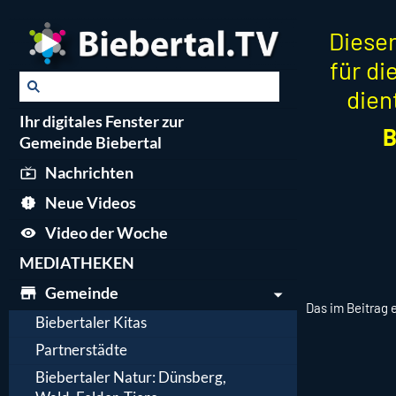
Dieser
für d
dien
Ihr digitales Fenster zur
B
Gemeinde Biebertal
Nachrichten
Neue Videos
Video der Woche
MEDIATHEKEN
Gemeinde
Das im Beitrag 
Biebertaler Kitas
Partnerstädte
Biebertaler Natur: Dünsberg,