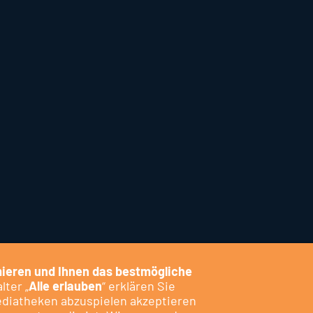
ieren und Ihnen das bestmögliche
er Biebertal.TV
Tipps & Links
Intern
lter „
Alle erlauben
“ erklären Sie
ediatheken abzuspielen akzeptieren