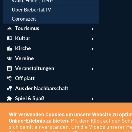
Wald, Felder, Tiere ...
Über Biebertal.TV
Coronazeit
Tourismus
Kultur
Kirche
Vereine
Veranstaltungen
Off platt
Aus der Nachbarschaft
Spiel & Spaß
Wir verwenden Cookies um unsere Website zu optim
Impressum
Datenschutz
Cookie-Kontrollzentrum
Kontakt
Berichte üb
Online-Erlebnis zu bieten.
Mit dem Klick auf den Scha
sich damit einverstanden. Um die Videos unserer M