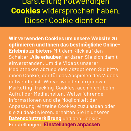
Darstellung notwendigen
Cookies
widersprochen haben.
Dieser Cookie dient der
Optimierung der Funktion und
stellt keinen Marketing-Cookie
Wir verwenden Cookies um unsere Website zu
optimieren und Ihnen das bestmögliche Online-
dar.
Erlebnis zu bieten.
Mit dem Klick auf den
Schalter „
Alle erlauben
“ erklären Sie sich damit
Besuchen Sie das Cookie-
einverstanden. Um die Videos unserer
Mediatheken abzuspielen akzeptieren Sie bitte
Kontrollzentrum, um Ihre
Cookie-
einen Cookie, der für das Abspielen des Videos
Präferenzen anzupassen
oder
notwendig ist. Wir verwenden nirgendwo
klicken Sie auf die nachfolgende
Marketing-Tracking-Cookies, auch nicht beim
Aufruf der Mediatheken. Weiterführende
Schaltfläche.
Informationen und die Möglichkeit der
Anpassung, einzelne Cookies zuzulassen oder
sie zu deaktivieren, erhalten Sie in unserer
DIESEN COOKIE ZULASSEN
Datenschutzerklärung
und den Cookie-
Einstellungen:
Einstellungen anpassen