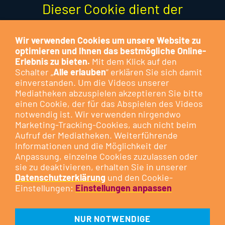
Dieser Cookie dient der
Optimierung der Funktion und
stellt keinen Marketing-Cookie
Wir verwenden Cookies um unsere Website zu
optimieren und Ihnen das bestmögliche Online-
dar.
Erlebnis zu bieten.
Mit dem Klick auf den
Schalter „
Alle erlauben
“ erklären Sie sich damit
Besuchen Sie das Cookie-
einverstanden. Um die Videos unserer
Mediatheken abzuspielen akzeptieren Sie bitte
Kontrollzentrum, um Ihre
Cookie-
einen Cookie, der für das Abspielen des Videos
Präferenzen anzupassen
oder
notwendig ist. Wir verwenden nirgendwo
klicken Sie auf die nachfolgende
Marketing-Tracking-Cookies, auch nicht beim
Aufruf der Mediatheken. Weiterführende
Schaltfläche.
Informationen und die Möglichkeit der
Anpassung, einzelne Cookies zuzulassen oder
sie zu deaktivieren, erhalten Sie in unserer
DIESEN COOKIE ZULASSEN
Datenschutzerklärung
und den Cookie-
Einstellungen:
Einstellungen anpassen
NUR NOTWENDIGE