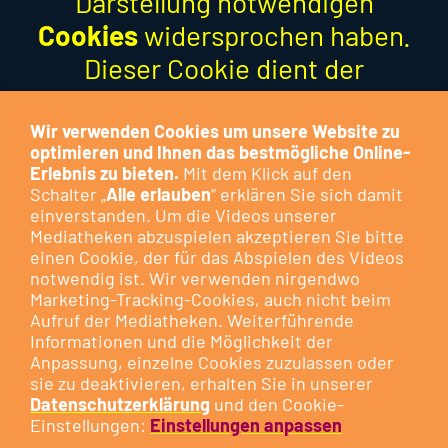
Darstellung notwendigen
Cookies
widersprochen haben.
Dieser Cookie dient der
Optimierung der Funktion und
stellt keinen Marketing-Cookie
Wir verwenden Cookies um unsere Website zu
optimieren und Ihnen das bestmögliche Online-
dar.
Erlebnis zu bieten.
Mit dem Klick auf den
Schalter „
Alle erlauben
“ erklären Sie sich damit
Besuchen Sie das Cookie-
einverstanden. Um die Videos unserer
Mediatheken abzuspielen akzeptieren Sie bitte
Kontrollzentrum, um Ihre
Cookie-
einen Cookie, der für das Abspielen des Videos
Präferenzen anzupassen
oder
notwendig ist. Wir verwenden nirgendwo
klicken Sie auf die nachfolgende
Marketing-Tracking-Cookies, auch nicht beim
Aufruf der Mediatheken. Weiterführende
Schaltfläche.
Informationen und die Möglichkeit der
Anpassung, einzelne Cookies zuzulassen oder
sie zu deaktivieren, erhalten Sie in unserer
DIESEN COOKIE ZULASSEN
Datenschutzerklärung
und den Cookie-
Einstellungen:
Einstellungen anpassen