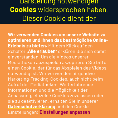
Darstellung notwendigen
Cookies
widersprochen haben.
Dieser Cookie dient der
Optimierung der Funktion und
stellt keinen Marketing-Cookie
Wir verwenden Cookies um unsere Website zu
optimieren und Ihnen das bestmögliche Online-
dar.
Erlebnis zu bieten.
Mit dem Klick auf den
Schalter „
Alle erlauben
“ erklären Sie sich damit
Besuchen Sie das Cookie-
einverstanden. Um die Videos unserer
Mediatheken abzuspielen akzeptieren Sie bitte
Kontrollzentrum, um Ihre
Cookie-
einen Cookie, der für das Abspielen des Videos
Präferenzen anzupassen
oder
notwendig ist. Wir verwenden nirgendwo
klicken Sie auf die nachfolgende
Marketing-Tracking-Cookies, auch nicht beim
Aufruf der Mediatheken. Weiterführende
Schaltfläche.
Informationen und die Möglichkeit der
Anpassung, einzelne Cookies zuzulassen oder
sie zu deaktivieren, erhalten Sie in unserer
DIESEN COOKIE ZULASSEN
Datenschutzerklärung
und den Cookie-
Einstellungen:
Einstellungen anpassen